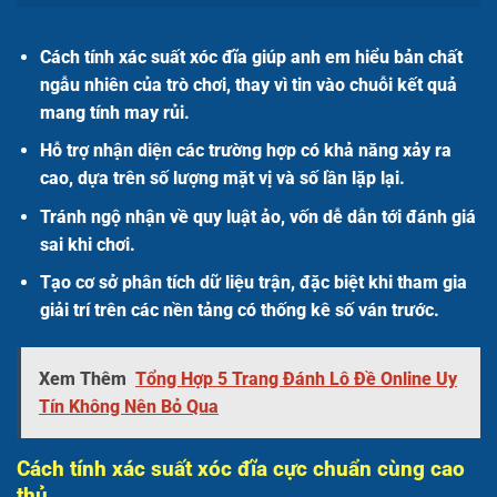
Cách tính xác suất xóc đĩa giúp anh em hiểu bản chất
ngẫu nhiên của trò chơi, thay vì tin vào chuỗi kết quả
mang tính may rủi.
Hỗ trợ nhận diện các trường hợp có khả năng xảy ra
cao, dựa trên số lượng mặt vị và số lần lặp lại.
Tránh ngộ nhận về quy luật ảo, vốn dễ dẫn tới đánh giá
sai khi chơi.
Tạo cơ sở phân tích dữ liệu trận, đặc biệt khi tham gia
giải trí trên các nền tảng có thống kê số ván trước.
Xem Thêm
Tổng Hợp 5 Trang Đánh Lô Đề Online Uy
Tín Không Nên Bỏ Qua
Cách tính xác suất xóc đĩa cực chuẩn cùng cao
thủ