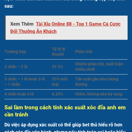
sau:
Xem Thêm
Tài Xỉu Online 88 - Top 1 Game Cá Cược
Đổi Thưởng Ăn Khách
Tỷ lệ lý
Trường hợp
Phân tích
thuyết
Chiếm phần lớn, xuất hiện
2 chẵn – 2 lẻ
37.5%
nhiều nhất
3 chẵn – 1 lẻ hoặc 3 lẻ
25% mỗi
Tần suất gần như tương
– 1 chẵn
loại
đương
4 chẵn hoặc 4 lẻ
6.25%
Hiếm, không nên kỳ vọng
Sai lầm trong cách tính xác suất xóc đĩa anh em
cần tránh
Dù việc áp dụng xác suất có thể giúp bet thủ hiểu rõ hơn