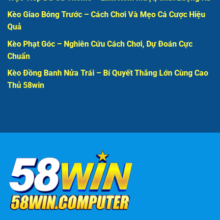
Kèo Giao Bóng Trước – Cách Chơi Và Mẹo Cá Cược Hiệu
Quả
Kèo Phạt Góc – Nghiên Cứu Cách Chơi, Dự Đoán Cực
Chuẩn
Kèo Đồng Banh Nửa Trái – Bí Quyết Thắng Lớn Cùng Cao
Thủ 58win