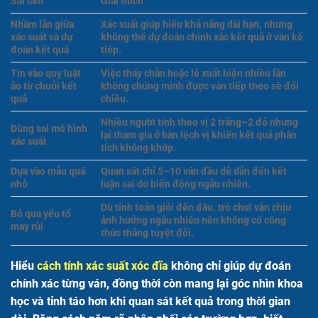
Sai lầm
Giải thích
Nhầm lẫn giữa
Xác suất giúp hiểu khả năng dài hạn, nhưng
xác suất và dự
không thể dự đoán chính xác kết quả ở ván kế
đoán kết quả
tiếp.
Tin vào quy luật
Việc thấy chẵn hoặc lẻ xuất hiện nhiều lần
ảo từ chuỗi kết
không chứng minh được ván tiếp theo sẽ đổi
quả
chiều.
Nhiều người tính theo vị 2 trắng–2 đỏ nhưng
Dùng sai mô hình
lại tham gia ở bàn lệch vị khiến kết quả phân
xác suất
tích không khớp.
Dựa vào mẫu quá
Quan sát chỉ 5–10 ván đầu dễ dẫn đến kết
nhỏ
luận sai do biến động ngẫu nhiên.
Dù tính toán giỏi đến đâu, trò chơi vẫn chịu
Bỏ qua yếu tố
ảnh hưởng ngẫu nhiên nên không có công
may rủi
thức thắng tuyệt đối.
Hiểu
cách tính xác suất xóc đĩa
không chỉ giúp dự đoán
chính xác từng ván, đồng thời còn mang lại góc nhìn khoa
học và tỉnh táo hơn khi quan sát kết quả trong thời gian