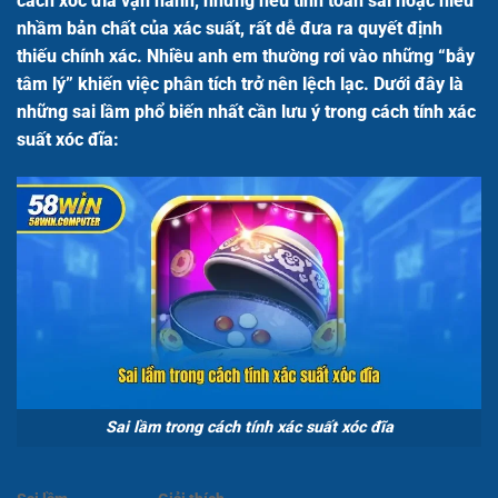
cách xóc đĩa vận hành, nhưng nếu tính toán sai hoặc hiểu
nhầm bản chất của xác suất, rất dễ đưa ra quyết định
thiếu chính xác. Nhiều anh em thường rơi vào những “bẫy
tâm lý” khiến việc phân tích trở nên lệch lạc. Dưới đây là
những sai lầm phổ biến nhất cần lưu ý trong cách tính xác
suất xóc đĩa:
Sai lầm trong cách tính xác suất xóc đĩa