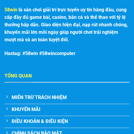
58win
là sân chơi giải trí trực tuyến uy tín hàng đầu, cung
cấp đầy đủ game bài, casino, bắn cá và thể thao với tỷ lệ
thưởng hấp dẫn. Giao diện hiện đại, nạp rút nhanh chóng,
khuyến mãi lớn mỗi ngày giúp người chơi trải nghiệm
mượt mà và an toàn tuyệt đối.
Hastag: #58win #58wincomputer
TỔNG QUAN
MIỄN TRỪ TRÁCH NHIỆM
KHUYẾN MÃI
ĐIỀU KHOẢN & ĐIỀU KIỆN
CHÍNH SÁCH BẢO MẬT